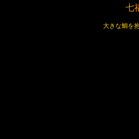
七
大きな鯛を