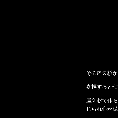
その屋久杉か
参拝すると七
屋久杉で作
じられ心が穏