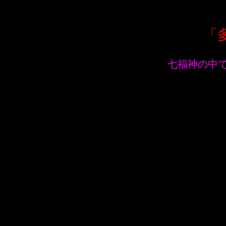
「
七福神の中