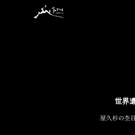
2023.10.13
世界
屋久杉の杢