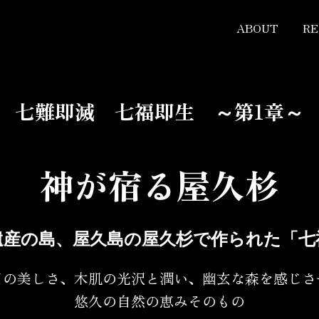
ABOUT
R
七難即滅 七福即生 ～第1章～
神が宿る屋久杉
遺産の島、屋久島の屋久杉で作られた「七
目の美しさ、木肌の光沢と潤い、幽玄な森を感じさ
悠久の自然の恵みそのもの