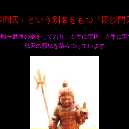
多聞天」という別名をもつ「毘沙門
で唯一武将の姿をしており、右手に宝棒、左手に宝
鬼天の邪鬼を踏みつけています